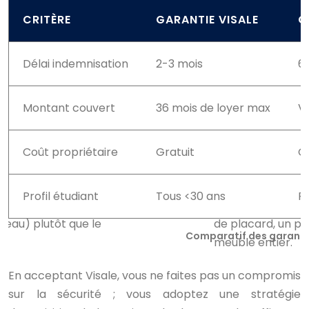
CRITÈRE
GARANTIE VISALE
C
Délai indemnisation
2-3 mois
6-
Montant couvert
36 mois de loyer max
Va
Coût propriétaire
Gratuit
Gr
Profil étudiant
Tous <30 ans
P
Comparatif des garantie
En acceptant Visale, vous ne faites pas un compromis
sur la sécurité ; vous adoptez une stratégie