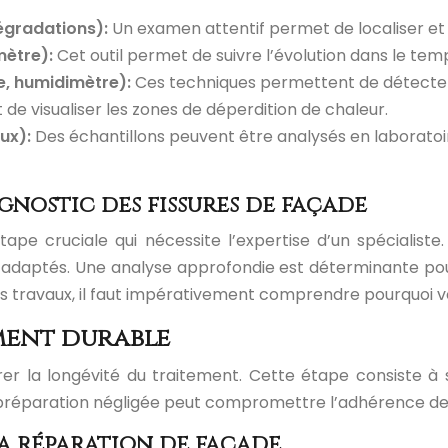
dégradations):
Un examen attentif permet de localiser et
mètre):
Cet outil permet de suivre l’évolution dans le tem
e, humidimètre):
Ces techniques permettent de détecter le
e visualiser les zones de déperdition de chaleur.
ux):
Des échantillons peuvent être analysés en laboratoir
gnostic des fissures de façade
étape cruciale qui nécessite l’expertise d’un spécialist
s adaptés. Une analyse approfondie est déterminante pour
s travaux, il faut impérativement comprendre pourquoi vo
ement durable
er la longévité du traitement. Cette étape consiste à s
 préparation négligée peut compromettre l’adhérence des
 la réparation de façade