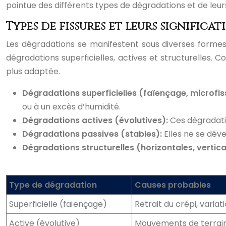
pointue des différents types de dégradations et de leurs
Types de fissures et leurs significat
Les dégradations se manifestent sous diverses formes
dégradations superficielles, actives et structurelles
plus adaptée.
Dégradations superficielles (faïençage, microfis
ou à un excès d’humidité.
Dégradations actives (évolutives):
Ces dégradati
Dégradations passives (stables):
Elles ne se dév
Dégradations structurelles (horizontales, vertical
Type de dégradation
Causes probables
Superficielle (faïençage)
Retrait du crépi, varia
Active (évolutive)
Mouvements de terrain