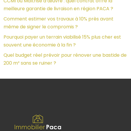
CCMI ou Maîtrise d’œuvre : quel contrat offre la
meilleure garantie de livraison en région PACA ?
Comment estimer vos travaux à 10% près avant
même de signer le compromis ?
Pourquoi payer un terrain viabilisé 15% plus cher est
souvent une économie à la fin ?
Quel budget réel prévoir pour rénover une bastide de
200 m² sans se ruiner ?