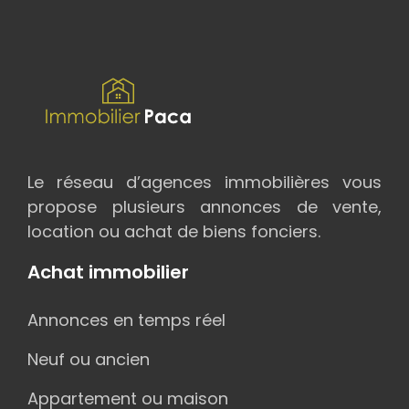
Le réseau d’agences immobilières vous
propose plusieurs annonces de vente,
location ou achat de biens fonciers.
Achat immobilier
Annonces en temps réel
Neuf ou ancien
Appartement ou maison