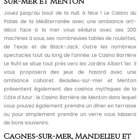
sur-mer et Menton
Jouez jusqu’au bout de la nuit à Nice ! Le Casino du
Palais de la Méditerranée avec une ambiance art-
déco face à la mer vous séduira avec ses 200
machines à sous, ses nombreuses tables de roulettes,
de Texas et de Black-Jack. Outre les nombreux
spectacles tout au long de l’année. Le Casino Barrière
Le Ruhl se situe tout près vers les Jardins Albert 1er. Il
vous proposera des jeux de hasard avec une
ambiance cabaret. Beaulieu-sur-mer et Menton
présentent également des casinos mythiques de la
Côte d’Azur : le Casino Barrière de Menton dans lequel
vous pouvez également prendre un dîner en terrasse
ou pour simplement prendre un verre vous laissera
de bons souvenirs.
Cagnes-sur-mer, Mandelieu et