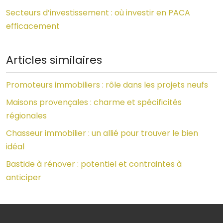
Secteurs d’investissement : où investir en PACA
efficacement
Articles similaires
Promoteurs immobiliers : rôle dans les projets neufs
Maisons provençales : charme et spécificités
régionales
Chasseur immobilier : un allié pour trouver le bien
idéal
Bastide à rénover : potentiel et contraintes à
anticiper