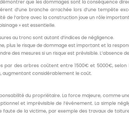
de démontrer que les dommages sont la conséquence direct
ifférent d’une branche arrachée lors d’une tempête exc
ité de l’arbre avec la construction joue un rôle importa
isinage » est essentielle.
sures au tronc sont autant d’indices de négligence.
he, plus le risque de dommage est important et la responsa
endre des mesures si un risque est prévisible. L’absence 
 par des arbres coûtent entre 1500€ et 5000€, selon l
s, augmentant considérablement le coût.
sponsabilité du propriétaire. La force majeure, comme un
ptionnel et imprévisible de l’événement. La simple négli
aute de la victime, par exemple des travaux de toiture