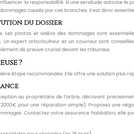
nfluencer la responsabilité. Si une servitude autorise le 
s dommages causés par ces branches. Il est donc essentiel d
tution du dossier
lide. Les photos et vidéos des dommages sont essentiel
Un expert arboriculteur et un couvreur sont conseillés po
 élément de preuve crucial devant les tribunaux.
euse ?
e étape recommandée. Elle offre une solution plus rapid
rance
tion au propriétaire de l’arbre, décrivant précisément
2000€ pour une réparation simple). Proposez une négociat
dommages. Contactez votre assurance habitation; elle po
opriétaire pour répondre (ex: 15 jours).