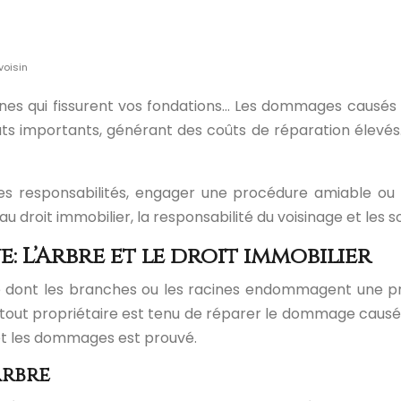
voisin
cines qui fissurent vos fondations… Les dommages causé
gâts importants, générant des coûts de réparation élevé
es responsabilités, engager une procédure amiable ou 
 droit immobilier, la responsabilité du voisinage et les so
: L’Arbre et le droit immobilier
e dont les branches ou les racines endommagent une prop
 tout propriétaire est tenu de réparer le dommage causé p
e et les dommages est prouvé.
arbre