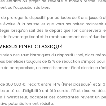
 des enfants ou projet de revente à moyen terme. L’en
nt ou l’acquisition du bien.
le de proroger le dispositif par périodes de 3 ans, jusqu’à 
le évolue à la hausse et que vous souhaitez maintenir un
tégie lorsqu’on sait dès le départ que l’on conservera le
te de l’avantage fiscal et le remboursement des réductio
versus pinel classique
intien des taux historiques du dispositif Pinel, alors mê
 bénéficiez toujours de 12 % de réduction d’impôt pour 6 a
itre de comparaison, un investissement Pinel classique réal
 de 300 000 €, l’écart entre 14 % (Pinel classique) et 21
critères d’éligibilité ont été durcis : l’État réserve d
our l’investisseur, accepter ces contraintes revient un p
tive potentiellement réduite.