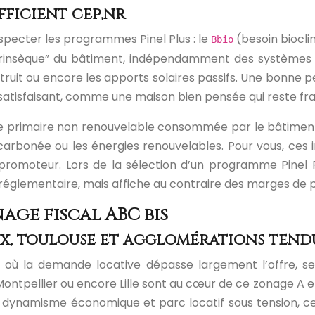
fficient cep,nr
especter les programmes Pinel Plus : le
(besoin biocli
Bbio
trinsèque” du bâtiment, indépendamment des systèmes de 
struit ou encore les apports solaires passifs. Une bonne 
satisfaisant, comme une maison bien pensée qui reste fraîc
nergie primaire non renouvelable consommée par le bâtimen
té décarbonée ou les énergies renouvelables. Pour vous, ce
e promoteur. Lors de la sélection d’un programme Pinel 
m réglementaire, mais affiche au contraire des marges de
age fiscal ABC bis
aux, toulouse et agglomérations tend
, où la demande locative dépasse largement l’offre, se
tpellier ou encore Lille sont au cœur de ce zonage A et B
ynamisme économique et parc locatif sous tension, ce q