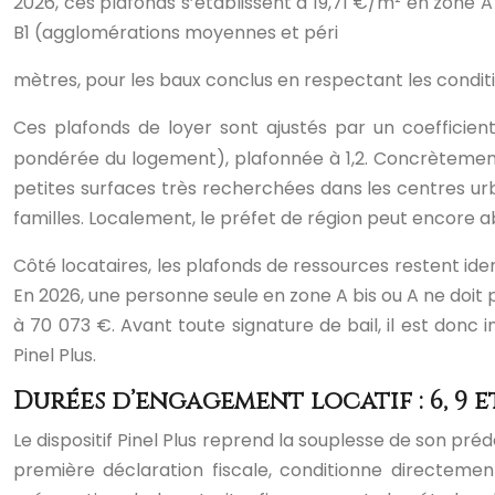
2026, ces plafonds s’établissent à 19,71 €/m² en zone 
B1 (agglomérations moyennes et péri
mètres, pour les baux conclus en respectant les conditio
Ces plafonds de loyer sont ajustés par un coefficien
pondérée du logement), plafonnée à 1,2. Concrètement, 
petites surfaces très recherchées dans les centres urbai
familles. Localement, le préfet de région peut encore a
Côté locataires, les plafonds de ressources restent ident
En 2026, une personne seule en zone A bis ou A ne doit 
à 70 073 €. Avant toute signature de bail, il est donc
Pinel Plus.
Durées d’engagement locatif : 6, 9 et
Le dispositif Pinel Plus reprend la souplesse de son prédé
première déclaration fiscale, conditionne directemen