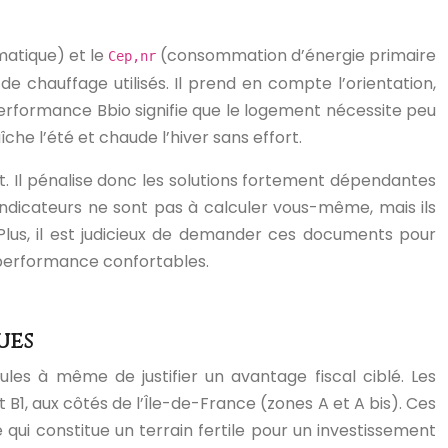
matique) et le
(consommation d’énergie primaire
Cep,nr
chauffage utilisés. Il prend en compte l’orientation,
performance Bbio signifie que le logement nécessite peu
he l’été et chaude l’hiver sans effort.
t. Il pénalise donc les solutions fortement dépendantes
s indicateurs ne sont pas à calculer vous-même, mais ils
Plus, il est judicieux de demander ces documents pour
 performance confortables.
ues
ules à même de justifier un avantage fiscal ciblé. Les
1, aux côtés de l’Île-de-France (zones A et A bis). Ces
ui constitue un terrain fertile pour un investissement