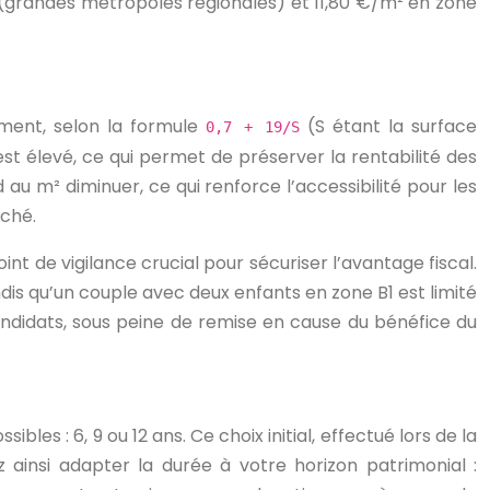
A (grandes métropoles régionales) et 11,80 €/m² en zone
ement, selon la formule
(S étant la surface
0,7 + 19/S
st élevé, ce qui permet de préserver la rentabilité des
 au m² diminuer, ce qui renforce l’accessibilité pour les
rché.
int de vigilance crucial pour sécuriser l’avantage fiscal.
dis qu’un couple avec deux enfants en zone B1 est limité
candidats, sous peine de remise en cause du bénéfice du
les : 6, 9 ou 12 ans. Ce choix initial, effectué lors de la
 ainsi adapter la durée à votre horizon patrimonial :