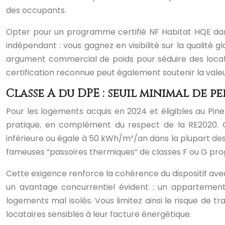
des occupants.
Opter pour un programme certifié NF Habitat HQE dans l
indépendant : vous gagnez en visibilité sur la qualité 
argument commercial de poids pour séduire des locata
certification reconnue peut également soutenir la val
Classe A du DPE : seuil minimal de
Pour les logements acquis en 2024 et éligibles au Pin
pratique, en complément du respect de la RE2020.
inférieure ou égale à 50 kWh/m²/an dans la plupart des 
fameuses “passoires thermiques” de classes F ou G prog
Cette exigence renforce la cohérence du dispositif avec l
un avantage concurrentiel évident : un appartement 
logements mal isolés. Vous limitez ainsi le risque de t
locataires sensibles à leur facture énergétique.