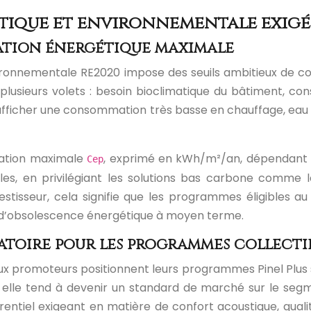
ique et environnementale exigé
ation énergétique maximale
environnementale RE2020 impose des seuils ambitieux de 
 plusieurs volets : besoin bioclimatique du bâtiment, 
fficher une consommation très basse en chauffage, eau ch
mation maximale
, exprimé en kWh/m²/an, dépendant d
Cep
siles, en privilégiant les solutions bas carbone comme
stisseur, cela signifie que les programmes éligibles au 
ue d’obsolescence énergétique à moyen terme.
atoire pour les programmes collecti
x promoteurs positionnent leurs programmes Pinel Plus so
ts, elle tend à devenir un standard de marché sur le se
entiel exigeant en matière de confort acoustique, qualité 