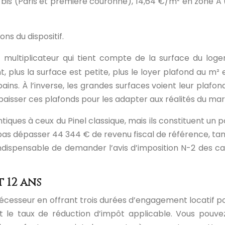
A bis (Paris et première couronne), 14,64 €/m² en zone 
ns du dispositif.
t multiplicateur qui tient compte de la surface du log
plus la surface est petite, plus le loyer plafond au m² e
ns. À l’inverse, les grandes surfaces voient leur plafond
baisser ces plafonds pour les adapter aux réalités du ma
iques à ceux du Pinel classique, mais ils constituent un po
pas dépasser 44 344 € de revenu fiscal de référence, tan
 indispensable de demander l’avis d’imposition N-2 des 
 12 ans
cesseur en offrant trois durées d’engagement locatif possib
t le taux de réduction d’impôt applicable. Vous pouvez