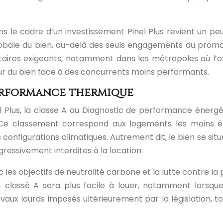
e cadre d’un investissement Pinel Plus revient un peu à 
globale du bien, au-delà des seuls engagements du promote
ires exigeants, notamment dans les métropoles où l’offr
eur du bien face à des concurrents moins performants.
 performance thermique
el Plus, la classe A au Diagnostic de performance énerg
 Ce classement correspond aux logements les moins é
configurations climatiques. Autrement dit, le bien se si
ressivement interdites à la location.
es objectifs de neutralité carbone et la lutte contre la pr
classé A sera plus facile à louer, notamment lorsque 
ravaux lourds imposés ultérieurement par la législation, t